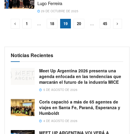
Lugo Ferreira
29 DE OCTUBRE DE 2025
1
…
18
19
20
…
45
Noticias Recientes
Meet Up Argentina 2026 presenta una
agenda enfocada en las tendencias que
marcarán el futuro de la industria MICE
5 DE AGOSTO DE 2026
Coris capacitó a más de 65 agentes de
viajes en Santa Fe, Paraná, Esperanza y
Humboldt
4 DE AGOSTO DE 2026
MEET UP ARGENTINA VOLVERÁ A